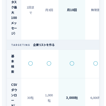
タス
ク最
1回ま
月3回
月10回
無制限
大
で
100
メッ
セー
ジ）
企業リストを作る
TARGETING
基
本
○
○
○
○
検
索
CSV
ダウ
ンロ
1,000
30社
3,000社
6,000社
ー
社
ド/