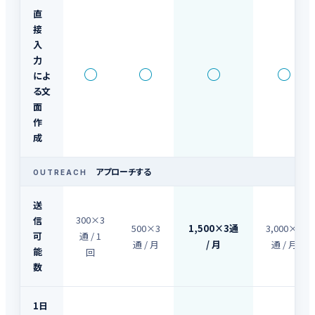
直
接
入
力
○
○
○
○
によ
る文
面
作
成
アプローチする
OUTREACH
送
300×3
信
500×3
1,500×3通
3,000×3
可
通 / 1
通 / 月
/ 月
通 / 月
能
回
数
1日