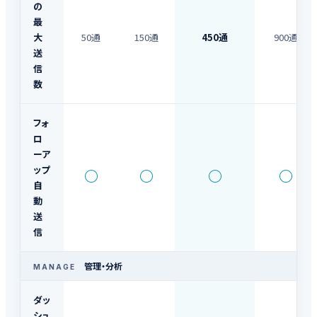
の
最
大
50通
150通
450通
900通
送
信
数
フォ
ロ
ーア
ップ
○
○
○
○
自
動
送
信
管理・分析
MANAGE
ダッ
シュ