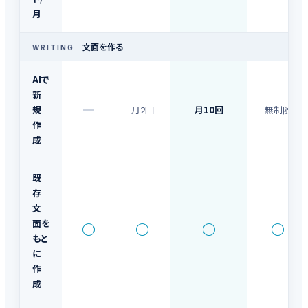
月
文面を作る
WRITING
AIで
新
—
規
月2回
月10回
無制限
作
成
既
存
文
面を
○
○
○
○
もと
に
作
成