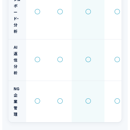
ボ
○
○
○
○
ー
ド・
分
析
AI
返
○
○
○
○
信
分
析
NG
企
○
○
○
○
業
管
理