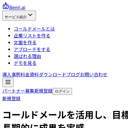
Benri.ai
サービス紹介
コールドメールとは
企業リストを作る
文面を作る
アプローチをする
選ばれる理由
デモを見る
導入事例
料金
資料ダウンロード
ブログ
お問い合わせ
パートナー募集
新規登録
ログイン
新規登録
コールドメールを活用し、目標
長期的に成果を実感。